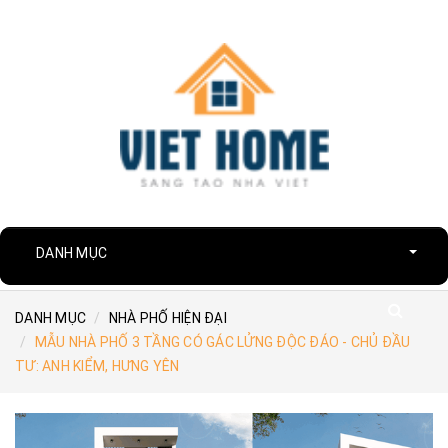
DANH MỤC
DANH MỤC
NHÀ PHỐ HIỆN ĐẠI
MẪU NHÀ PHỐ 3 TẦNG CÓ GÁC LỬNG ĐỘC ĐÁO - CHỦ ĐẦU
TƯ: ANH KIỂM, HƯNG YÊN