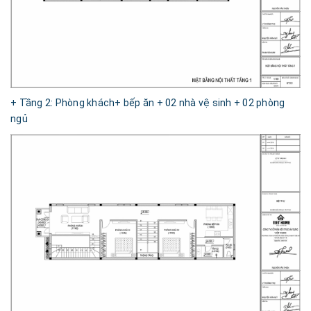
+ Tầng 2: Phòng khách+ bếp ăn + 02 nhà vệ sinh + 02 phòng
ngủ