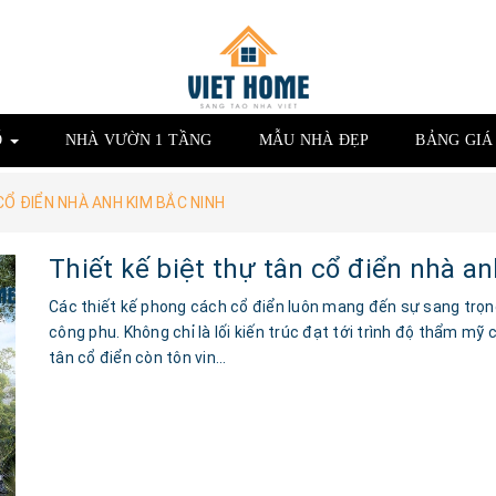
Ố
NHÀ VƯỜN 1 TẦNG
MẪU NHÀ ĐẸP
BẢNG GI
CỔ ĐIỂN NHÀ ANH KIM BẮC NINH
Thiết kế biệt thự tân cổ điển nhà a
Các thiết kế phong cách cổ điển luôn mang đến sự sang trọn
công phu. Không chỉ là lối kiến trúc đạt tới trình độ thẩm mỹ c
tân cổ điển còn tôn vin...