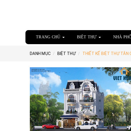
TRANG CHỦ
BIỆT THỰ
NHÀ PH
DANH MỤC
BIỆT THỰ
THIẾT KẾ BIỆT THỰ TÂN 