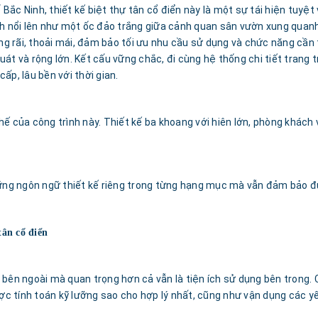
ắc Ninh, thiết kế biệt thự tân cổ điển này là một sự tái hiện tuyệt
nh nổi lên như một ốc đảo trắng giữa cảnh quan sân vườn xung quanh
ộng rãi, thoải mái, đảm bảo tối ưu nhu cầu sử dụng và chức năng cần
át và rộng lớn. Kết cấu vững chắc, đi cùng hệ thống chi tiết trang tr
ấp, lâu bền với thời gian.
ế của công trình này. Thiết kế ba khoang với hiên lớn, phòng khách v
hững ngôn ngữ thiết kế riêng trong từng hạng mục mà vẫn đảm bảo đư
tân cổ điển
bên ngoài mà quan trọng hơn cả vẫn là tiện ích sử dụng bên trong. C
ợc tính toán kỹ lưỡng sao cho hợp lý nhất, cũng như vận dụng các yếu