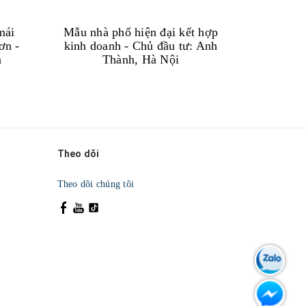
mái
Mẫu nhà phố hiện đại kết hợp
Biệt th
ơn -
kinh doanh - Chủ đầu tư: Anh
bằng đượ
n
Thành, Hà Nội
Chủ 
Theo dõi
Theo dõi chúng tôi