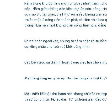
Nằm trong khu đô thị sang trọng bậc nhất thành phố B
cấp. Nằm giữa những căn biệt thự lân cận, công trì
quy mô 3.5 tầng lầu, biệt thự với nhiều không gian r
trước mặt là công viên thành phố, có tầm nhìn bao qu
trọng. Hứa hẹn một không gian sống tiện nghi, đẳng c
Nhìn từ bên ngoài vào, chúng ta cảm nhận rõ sự bề th
sự vững chắc cho toàn bộ khối công trình.
Các kiến trúc sư đã linh hoạt trong việc lựa chọn n
Mặt bằng công năng và nội thất các tầng của biệt thự 
Một thiết kế biệt thự hoàn hảo không chỉ cần vẻ đẹp 
trị sử dụng thực tế, lâu dài. Từng không gian đều đư