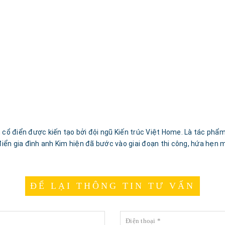
n cổ điển được kiến tạo bởi đội ngũ Kiến trúc Việt Home. Là tác phẩ
ổ điển gia đình anh Kim hiện đã bước vào giai đoạn thi công, hứa hẹ
ĐỂ LẠI THÔNG TIN TƯ VẤN