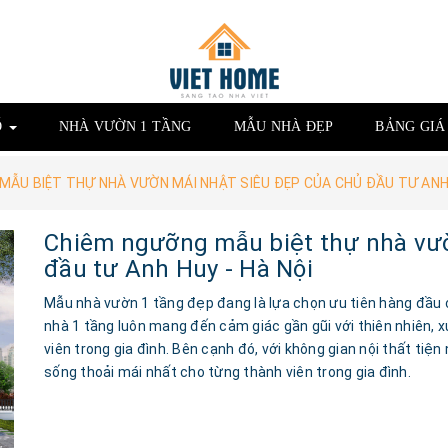
Ố
NHÀ VƯỜN 1 TẦNG
MẪU NHÀ ĐẸP
BẢNG GI
ẪU BIỆT THỰ NHÀ VƯỜN MÁI NHẬT SIÊU ĐẸP CỦA CHỦ ĐẦU TƯ ANH 
Chiêm ngưỡng mẫu biệt thự nhà vườ
đầu tư Anh Huy - Hà Nội
Mẫu nhà vườn 1 tầng đẹp đang là lựa chọn ưu tiên hàng đầu 
nhà 1 tầng luôn mang đến cảm giác gần gũi với thiên nhiên, 
viên trong gia đình. Bên cạnh đó, với không gian nội thất tiệ
sống thoải mái nhất cho từng thành viên trong gia đình.