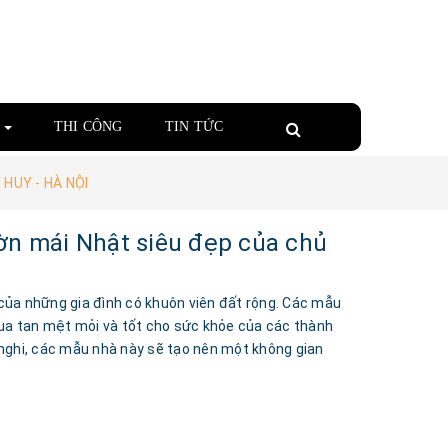
Á
THI CÔNG
TIN TỨC
HUY - HÀ NỘI
n mái Nhật siêu đẹp của chủ
của những gia đình có khuôn viên đất rộng. Các mẫu
xua tan mệt mỏi và tốt cho sức khỏe của các thành
n nghi, các mẫu nhà này sẽ tạo nên một không gian