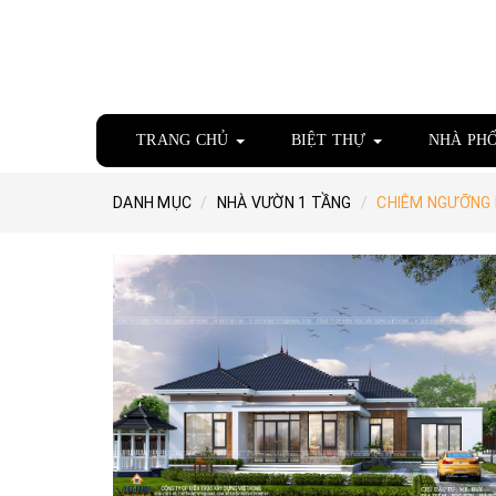
TRANG CHỦ
BIỆT THỰ
NHÀ PH
DANH MỤC
NHÀ VƯỜN 1 TẦNG
CHIÊM NGƯỠNG M