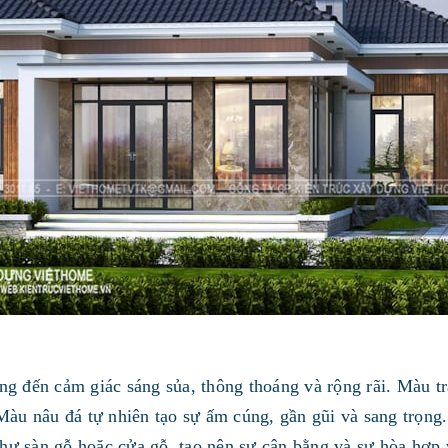
 đến cảm giác sáng sủa, thông thoáng và rộng rãi. Màu trắn
Màu nâu đá tự nhiên tạo sự ấm cúng, gần gũi và sang trọn
t như sàn gỗ hoặc cửa gỗ, tạo nên sự cân bằng và sự hòa hợp