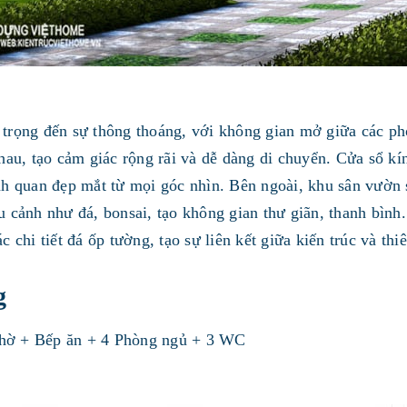
 trọng đến sự thông thoáng, với không gian mở giữa các p
hau, tạo cảm giác rộng rãi và dễ dàng di chuyển. Cửa sổ kí
nh quan đẹp mắt từ mọi góc nhìn. Bên ngoài, khu sân vườn s
 cảnh như đá, bonsai, tạo không gian thư giãn, thanh bình.
 chi tiết đá ốp tường, tạo sự liên kết giữa kiến trúc và thi
g
thờ + Bếp ăn + 4 Phòng ngủ + 3 WC